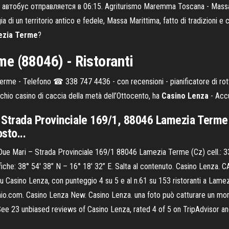
втобус отправляется в 06:15. Agriturismo Maremma Toscana - Massa Mari
di un territorio antico e fedele, Massa Marittima, fatto di tradizioni e cu
ezia
Terme
?
e (88046) - Ristoranti
erme - Telefono ☎ 338 747 4436 - con recensioni - pianificatore di rot
chio casino di caccia della metà dell’Ottocento, ha
Casino Lenza
- Accu
Strada Provinciale 169/1, 88046 Lamezia Terme -
sto...
ue Mari – Strada Provinciale 169/1 88046 Lamezia Terme (Cz) cell.: 3
iche: 38° 54′ 38” N – 16° 18′ 32” E. Salta al contenuto. Casino Lenza
su Casino Lenza, con punteggio 4 su 5 e al n.61 su 153 ristoranti a Lame
io.com. Casino Lenza New. Casino Lenza. una foto può catturare un mom
ee 23 unbiased reviews of Casino Lenza, rated 4 of 5 on TripAdvisor a