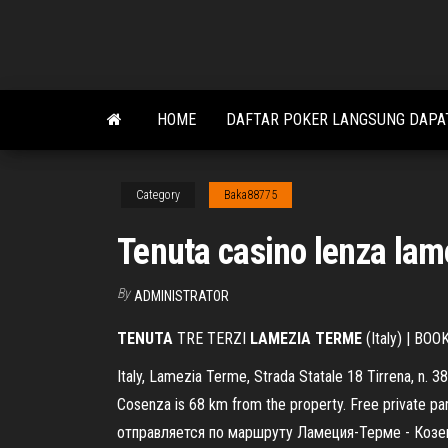
Skip
to
the
content
HOME
DAFTAR POKER LANGSUNG DAPA
Category
Baka88775
Tenuta casino lenza lam
By
ADMINISTRATOR
TENUTA
TRE TERZI
LAMEZIA
TERME
(Italy) | BO
Italy, Lamezia Terme, Strada Statale 18 Tirrena, n. 
Cosenza is 68 km from the property. Free private par
отправляется по маршруту Ламеция-Терме - Козенц