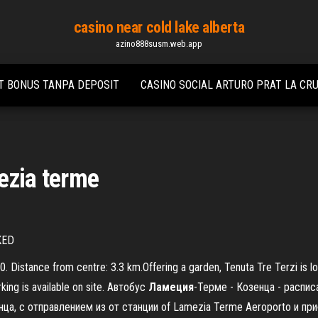
casino near cold lake alberta
azino888susm.web.app
T BONUS TANPA DEPOSIT
CASINO SOCIAL ARTURO PRAT LA CR
ezia terme
OKED
380. Distance from centre: 3.3 km.Offering a garden, Tenuta Tre Terzi i
king is available on site. Автобус
Ламеция
-Терме - Козенца - распис
а, с отправлением из от станции of Lamezia Terme Aeroporto и при