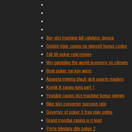
Buy slot machine bill validator device
Golden tiger casino no deposit bonus codes
Full tilt poker real money
Wsj gambling the world economy on climate
Boat poker run key west
Apuesta minima black jack puerto madero
Komik 8 casino king part 1
Youtube casino slot machine bonus games
Bike slot converter success rate
Governor of poker 3 free play online
Grand mondial casino is it legit
Porte blindate dibi poker 2